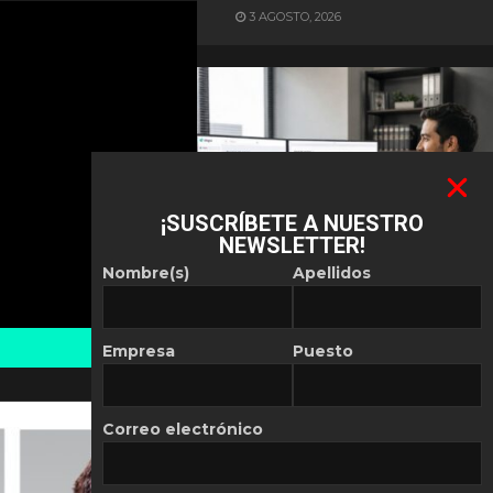
3 AGOSTO, 2026
¡SUSCRÍBETE A NUESTRO
NEWSLETTER!
ES NOTICIA
Nombre(s)
Apellidos
Automatización de las
Pymes depende del
conocimiento
Empresa
Puesto
POR
REDACCIÓN LATAM
30 JULIO, 2026
Correo electrónico