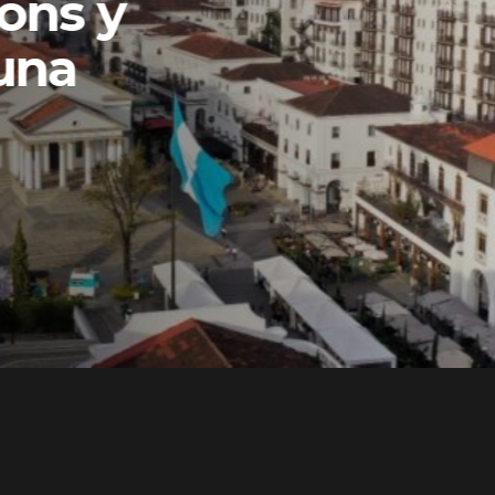
ons y
una