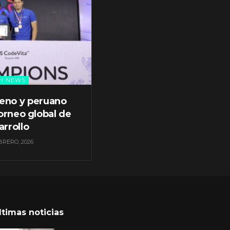
H NEWS
leno y peruano
orneo global de
arrollo
BRERO, 2026
ltimas noticias