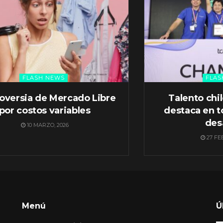
FLASH NEWS
FLAS
oversia de Mercado Libre
Talento chi
por costos variables
destaca en t
des
10 MARZO, 2026
27 FE
Menú
Ú