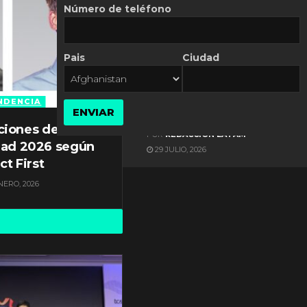
Número de teléfono
Pais
Ciudad
ES NOTICIA
Gestión documental en
Latinoamérica enfrenta
NDENCIA
ENVIAR
diversos desafíos
ciones de
POR
REDACCIÓN LATAM
dad 2026 según
29 JULIO, 2026
ct First
NERO, 2026