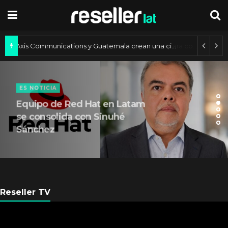
Axis Communications y Guatemala crean una ciudad inteligente
ES NOTICIA
Equipo de Red Hat en Latam
se consolida con Sinuhé
Sánchez
Reseller TV