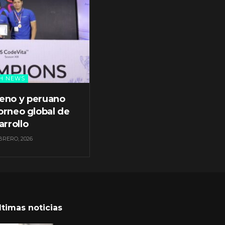
H NEWS
leno y peruano
orneo global de
arrollo
BRERO, 2026
ltimas noticias