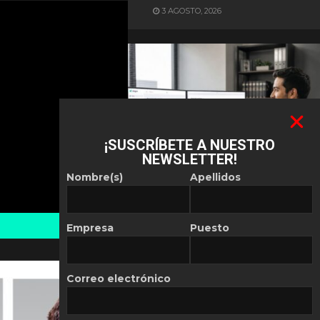
3 AGOSTO, 2026
¡SUSCRÍBETE A NUESTRO
NEWSLETTER!
ES NOTICIA
Nombre(s)
Apellidos
Automatización de las
Pymes depende del
conocimiento
Empresa
Puesto
POR
REDACCIÓN LATAM
30 JULIO, 2026
Correo electrónico