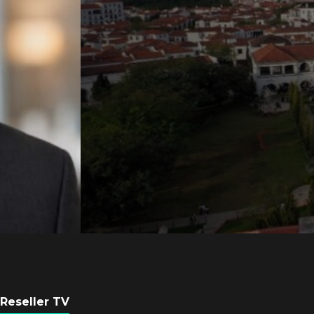
Axis Communicati
Guatemala crean 
ciudad inteligente
POR
REDACCIÓN LATAM
3 AGOSTO, 2026
Reseller TV