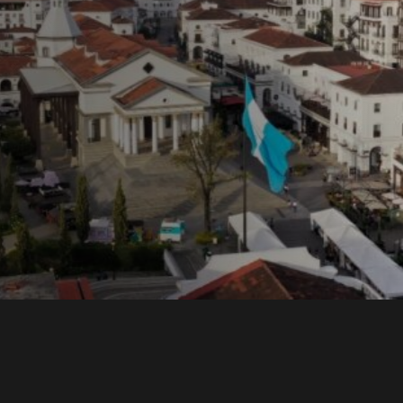
ons y
una