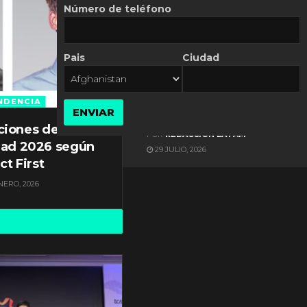
Número de teléfono
Pais
Ciudad
ES NOTICIA
Gestión documental en
Latinoamérica enfrenta
NDENCIA
ENVIAR
diversos desafíos
ciones de
POR
REDACCIÓN LATAM
dad 2026 según
29 JULIO, 2026
ct First
NERO, 2026