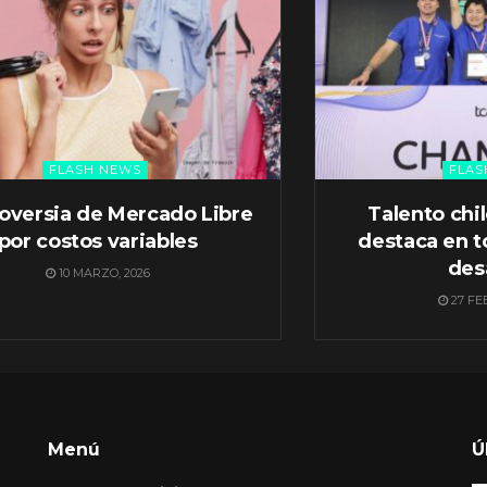
FLASH NEWS
FLAS
oversia de Mercado Libre
Talento chi
por costos variables
destaca en t
des
10 MARZO, 2026
27 FE
Menú
Ú