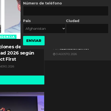
Número de teléfono
Pais
Ciudad
ES NOTICIA
Axis Communications y
Guatemala crean una
NDENCIA
ENVIAR
ciudad inteligente
ciones de
POR
REDACCIÓN LATAM
dad 2026 según
3 AGOSTO, 2026
ct First
NERO, 2026