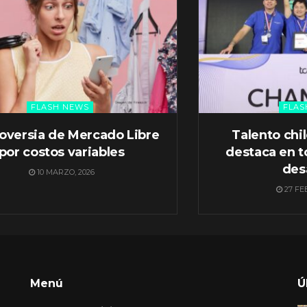
FLASH NEWS
FLAS
oversia de Mercado Libre
Talento chi
por costos variables
destaca en t
des
10 MARZO, 2026
27 FE
Menú
Ú