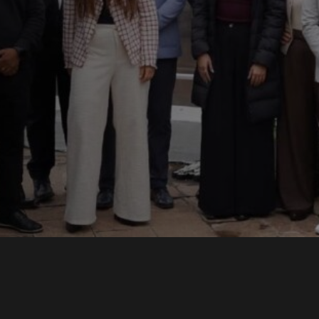
ons
lece