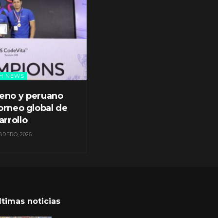
H NEWS
leno y peruano
orneo global de
arrollo
BRERO, 2026
ltimas noticias