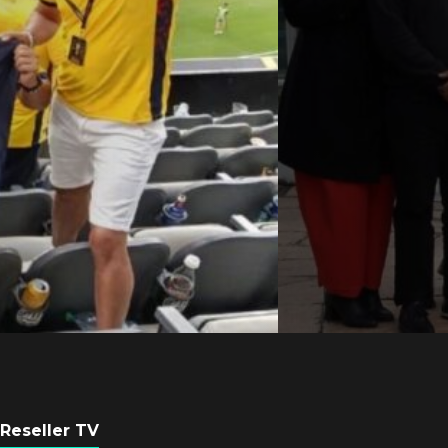
Axis Communicati
Argentina se forta
con nueva sede
POR
REDACCIÓN LATAM
6 AGOSTO, 2026
Reseller TV