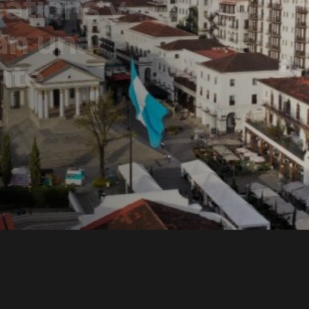
ons y
una