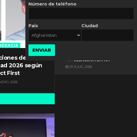
Número de teléfono
Pais
Ciudad
ES NOTICIA
Gestión documental en
Latinoamérica enfrenta
NDENCIA
ENVIAR
diversos desafíos
ciones de
POR
REDACCIÓN LATAM
dad 2026 según
29 JULIO, 2026
ct First
NERO, 2026