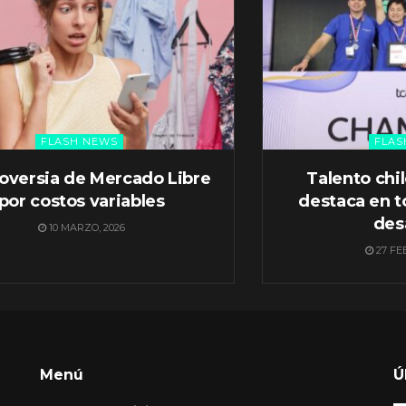
FLASH NEWS
FLAS
oversia de Mercado Libre
Talento chi
por costos variables
destaca en t
des
10 MARZO, 2026
27 FE
Menú
Ú