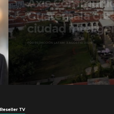
Axis Communicati
Guatemala crean 
ciudad inteligente
POR
REDACCIÓN LATAM
3 AGOSTO, 2026
Reseller TV