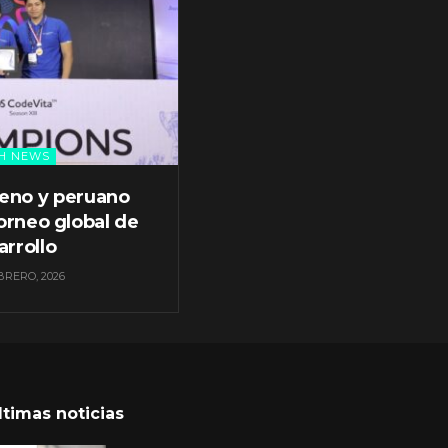
H NEWS
leno y peruano
orneo global de
arrollo
BRERO, 2026
ltimas noticias