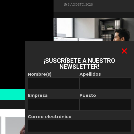
3 AGOSTO, 2026
¡SUSCRÍBETE A NUESTRO
NEWSLETTER!
ES NOTICIA
Nombre(s)
Apellidos
Automatización de las
Pymes depende del
conocimiento
Empresa
Puesto
POR
REDACCIÓN LATAM
30 JULIO, 2026
Correo electrónico