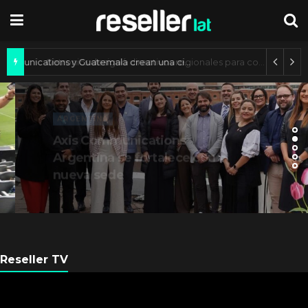
Axis Communications y Guatemala crean una ciudad inteligente
ARGENTINA
Axis Communications
Argentina se fortalece con
nueva sede
Reseller TV