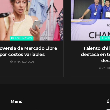
FLASH NEWS
FLAS
oversia de Mercado Libre
Talento chi
por costos variables
destaca en t
des
10 MARZO, 2026
27 FE
Menú
Ú