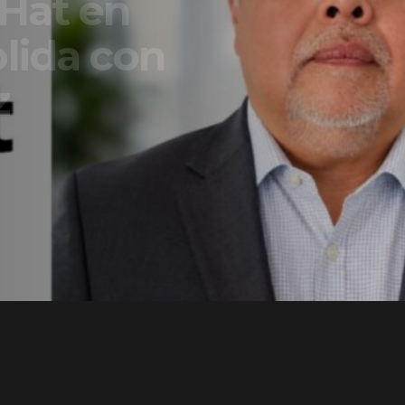
t en
a con