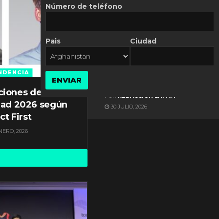
Número de teléfono
Pais
Ciudad
ES NOTICIA
Automatización de las
Pymes depende del
NDENCIA
ENVIAR
conocimiento
ciones de
POR
REDACCIÓN LATAM
dad 2026 según
30 JULIO, 2026
ct First
NERO, 2026