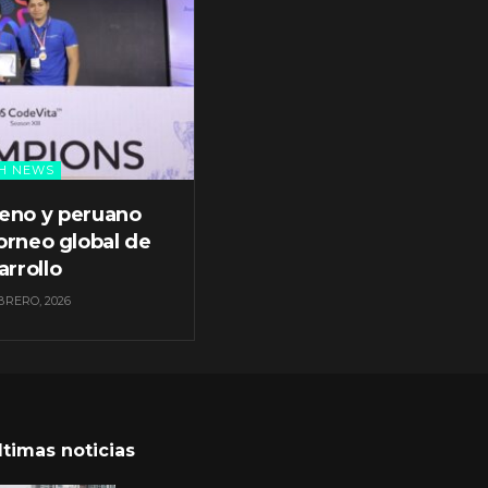
H NEWS
leno y peruano
orneo global de
arrollo
BRERO, 2026
ltimas noticias