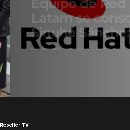
Equipo de Red Ha
Latam se consolid
Sinuhé Sánchez
POR
REDACCIÓN LATAM
4 AGOSTO, 2026
Reseller TV