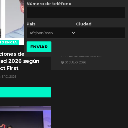
Número de teléfono
Pais
Ciudad
ES NOTICIA
Automatización de las
Pymes depende del
NDENCIA
ENVIAR
conocimiento
ciones de
POR
REDACCIÓN LATAM
dad 2026 según
30 JULIO, 2026
ct First
NERO, 2026