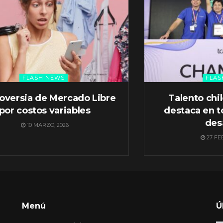
FLASH NEWS
FLAS
oversia de Mercado Libre
Talento chi
por costos variables
destaca en t
des
10 MARZO, 2026
27 FE
Menú
Ú