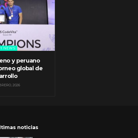
H NEWS
leno y peruano
orneo global de
arrollo
BRERO, 2026
ltimas noticias