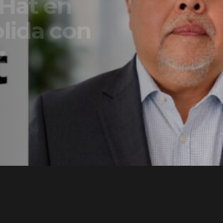
t en
a con