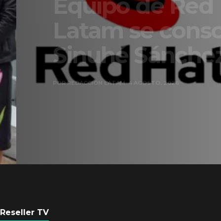
Equipo de Red Ha
Latam se consolid
Sinuhé Sánchez
POR
REDACCIÓN LATAM
4 AGOSTO, 2026
Reseller TV