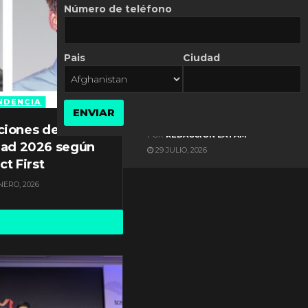
Número de teléfono
Pais
Ciudad
ES NOTICIA
Gestión documental en
Latinoamérica enfrenta
NDENCIA
ENVIAR
diversos desafíos
ciones de
POR
REDACCIÓN LATAM
dad 2026 según
29 JULIO, 2026
ct First
NERO, 2026