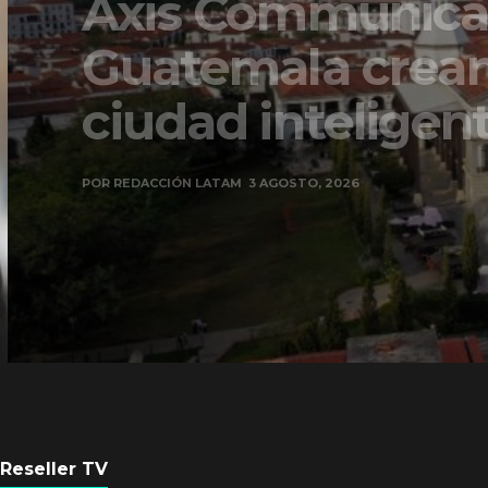
Axis Communicati
Guatemala crean 
ciudad inteligente
POR
REDACCIÓN LATAM
3 AGOSTO, 2026
Reseller TV