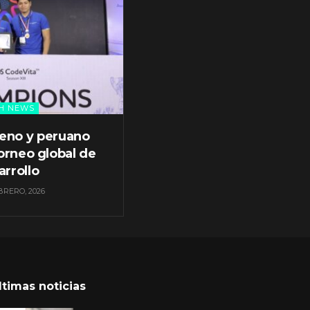
H NEWS
leno y peruano
orneo global de
arrollo
BRERO, 2026
ltimas noticias