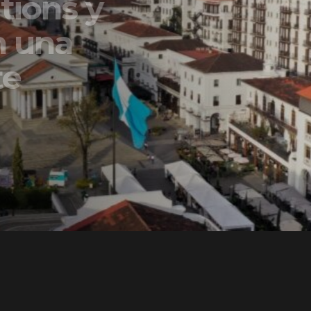
ons y
una