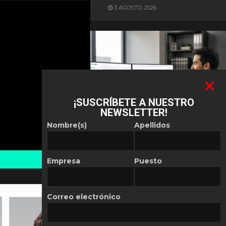
3 AGOSTO, 2026
¡SUSCRÍBETE A NUESTRO
NEWSLETTER!
ES NOTICIA
Nombre(s)
Apellidos
Automatización de las
Pymes depende del
conocimiento
Empresa
Puesto
POR
REDACCIÓN LATAM
30 JULIO, 2026
Correo electrónico