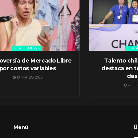
FLASH NEWS
FLAS
oversia de Mercado Libre
Talento chi
por costos variables
destaca en t
des
10 MARZO, 2026
27 FE
Menú
Ú