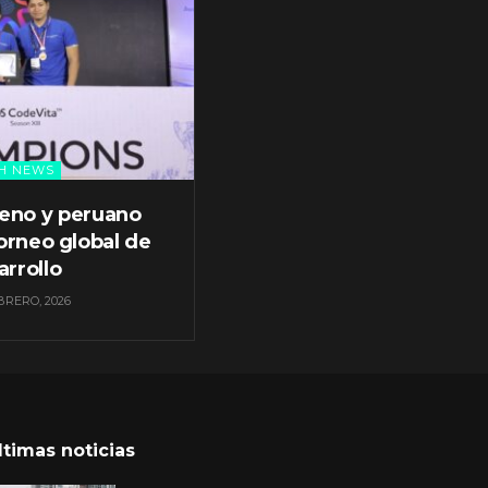
H NEWS
leno y peruano
orneo global de
arrollo
BRERO, 2026
ltimas noticias