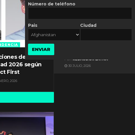
Número de teléfono
Pais
Ciudad
ES NOTICIA
Automatización de las
Pymes depende del
NDENCIA
ENVIAR
conocimiento
ciones de
POR
REDACCIÓN LATAM
dad 2026 según
30 JULIO, 2026
ct First
NERO, 2026