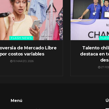
FLASH NEWS
FLAS
oversia de Mercado Libre
Talento chi
por costos variables
destaca en t
des
10 MARZO, 2026
27 FE
Menú
Ú