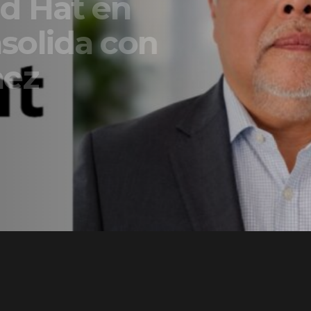
t en
a con