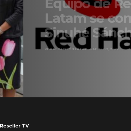
Equipo de Red Ha
Latam se consolid
Sinuhé Sánchez
POR
REDACCIÓN LATAM
4 AGOSTO, 2026
Reseller TV