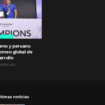
H NEWS
leno y peruano
orneo global de
arrollo
BRERO, 2026
ltimas noticias