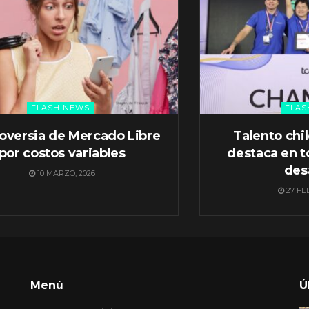
FLASH NEWS
FLAS
oversia de Mercado Libre
Talento chi
por costos variables
destaca en t
des
10 MARZO, 2026
27 FE
Menú
Ú