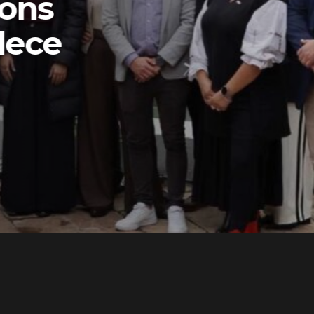
ons
lece