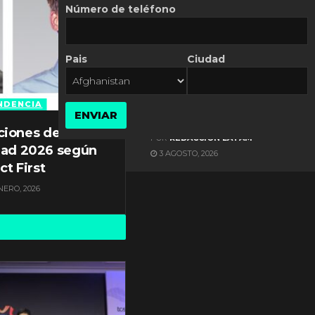
Número de teléfono
Pais
Ciudad
ES NOTICIA
Axis Communications y
Guatemala crean una
NDENCIA
ENVIAR
ciudad inteligente
ciones de
POR
REDACCIÓN LATAM
dad 2026 según
3 AGOSTO, 2026
ct First
NERO, 2026