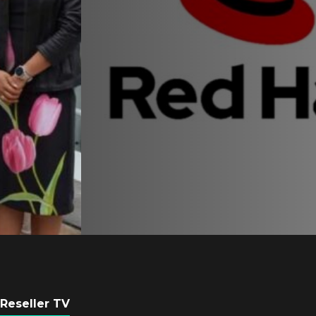
Equipo de Red Ha
Latam se consolid
Sinuhé Sánchez
POR
REDACCIÓN LATAM
4 AGOSTO, 2026
Reseller TV