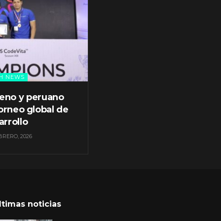
H NEWS
leno y peruano
orneo global de
arrollo
BRERO, 2026
ltimas noticias