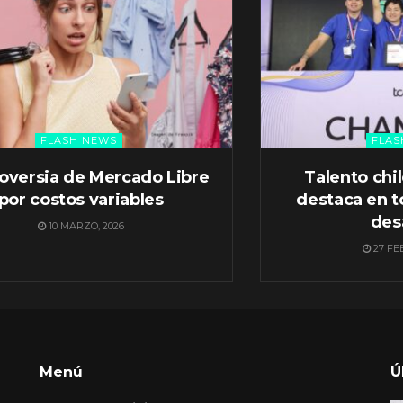
FLASH NEWS
FLAS
oversia de Mercado Libre
Talento chi
por costos variables
destaca en t
des
10 MARZO, 2026
27 FE
Menú
Ú