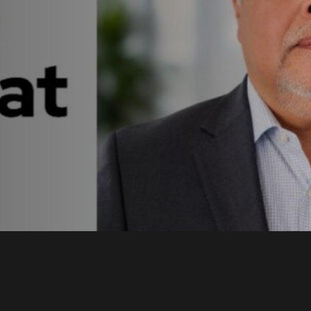
t en
a con