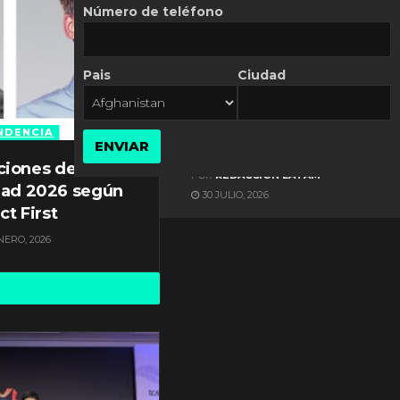
Número de teléfono
Pais
Ciudad
ES NOTICIA
Automatización de las
Pymes depende del
NDENCIA
ENVIAR
conocimiento
ciones de
POR
REDACCIÓN LATAM
dad 2026 según
30 JULIO, 2026
ct First
NERO, 2026