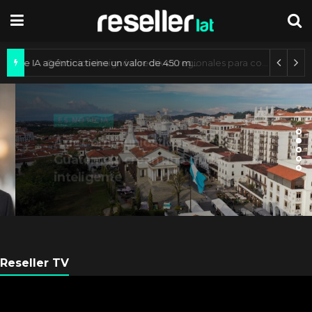
Mercado de IA agéntica tiene un valor de 450 mil millones de dólares
ES NOTICIA
Axis Communications y
Guatemala crean una ciudad
inteligente
Reseller TV