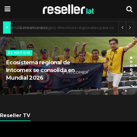
Axis Communications y Guatemala crean una ciudad inteligente
ARGENTINA
Axis Communications
Argentina se fortalece con
nueva sede
Reseller TV