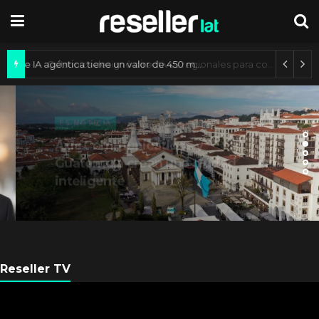
Mercado de IA agéntica tiene un valor de 450 mil millones de dólares
ES NOTICIA
Axis Communications y
Guatemala crean una ciudad
inteligente
Reseller TV