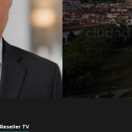
Axis Communicati
Guatemala crean 
ciudad inteligente
POR
REDACCIÓN LATAM
3 AGOSTO, 2026
Reseller TV