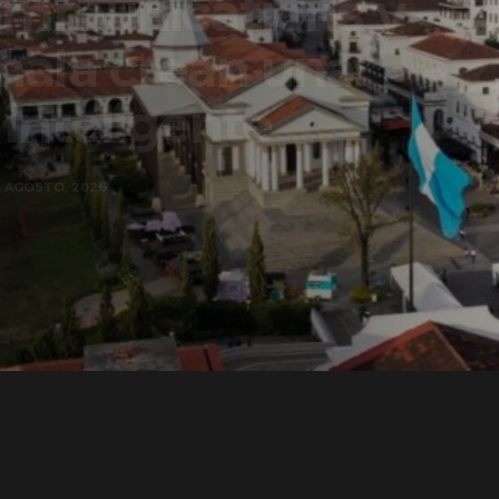
ons y
una