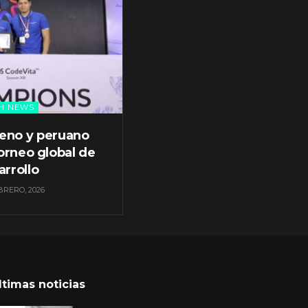
H NEWS
leno y peruano
orneo global de
arrollo
BRERO, 2026
ltimas noticias