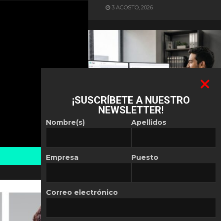
3 AGOSTO, 2026
¡SUSCRÍBETE A NUESTRO
NEWSLETTER!
ES NOTICIA
Nombre(s)
Apellidos
Automatización de las
Pymes depende del
conocimiento
Empresa
Puesto
POR
REDACCIÓN LATAM
30 JULIO, 2026
Correo electrónico