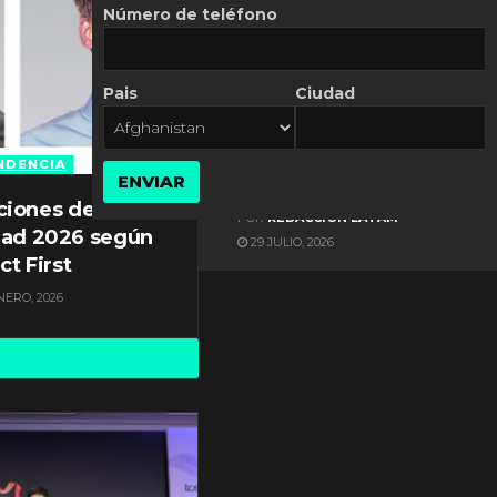
Número de teléfono
Pais
Ciudad
ES NOTICIA
Gestión documental en
Latinoamérica enfrenta
NDENCIA
ENVIAR
diversos desafíos
ciones de
POR
REDACCIÓN LATAM
dad 2026 según
29 JULIO, 2026
ct First
NERO, 2026