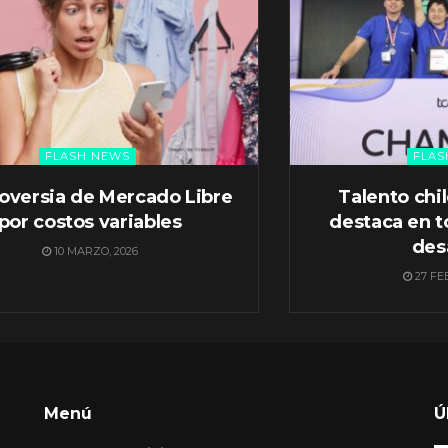
FLASH NEWS
FLAS
oversia de Mercado Libre
Talento chi
por costos variables
destaca en t
des
10 MARZO, 2026
27 FE
Menú
Ú