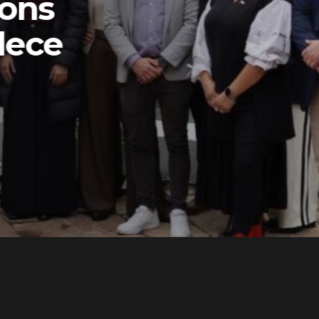
ons
lece