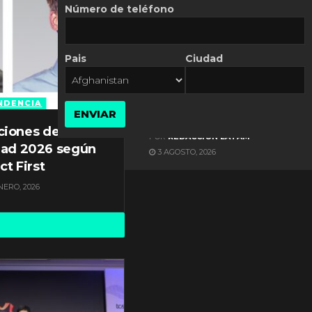
Número de teléfono
Pais
Ciudad
ES NOTICIA
Axis Communications y
Guatemala crean una
NDENCIA
ENVIAR
ciudad inteligente
ciones de
POR
REDACCIÓN LATAM
dad 2026 según
3 AGOSTO, 2026
ct First
NERO, 2026