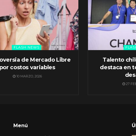
FLASH NEWS
FLAS
oversia de Mercado Libre
Talento chi
por costos variables
destaca en t
des
10 MARZO, 2026
27 FE
Menú
Ú