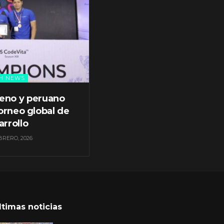
H NEWS
leno y peruano
orneo global de
arrollo
BRERO, 2026
ltimas noticias