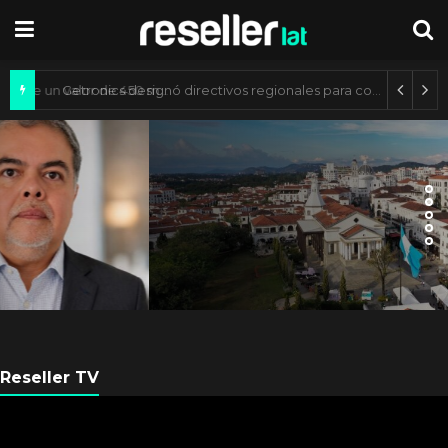
Mercado de IA agéntica tiene un valor de 450 mil millones de dólares
ES NOTICIA
Axis Communications y
Guatemala crean una ciudad
inteligente
Reseller TV