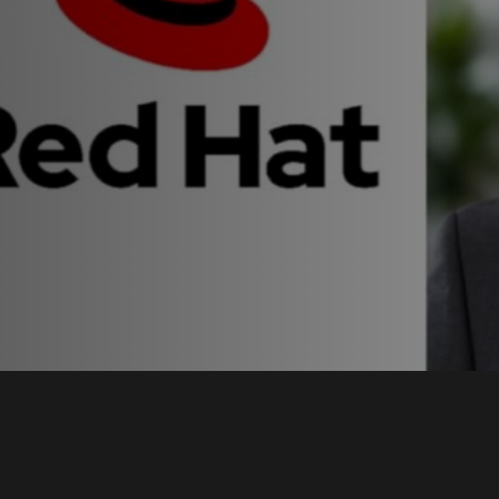
t en
a con