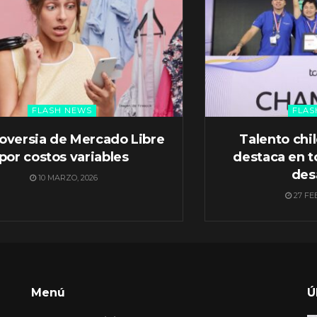
FLASH NEWS
FLAS
oversia de Mercado Libre
Talento chi
por costos variables
destaca en t
des
10 MARZO, 2026
27 FE
Menú
Ú