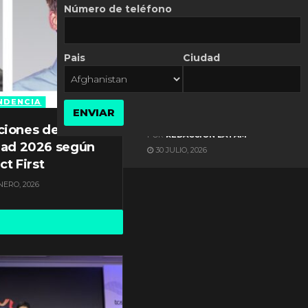
Número de teléfono
Pais
Ciudad
ES NOTICIA
Automatización de las
Pymes depende del
NDENCIA
ENVIAR
conocimiento
ciones de
POR
REDACCIÓN LATAM
dad 2026 según
30 JULIO, 2026
ct First
NERO, 2026