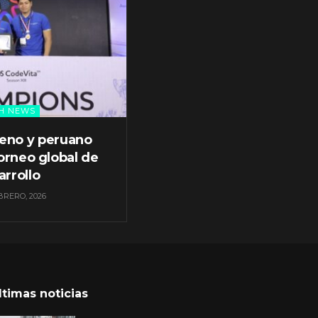
H NEWS
leno y peruano
orneo global de
arrollo
BRERO, 2026
ltimas noticias