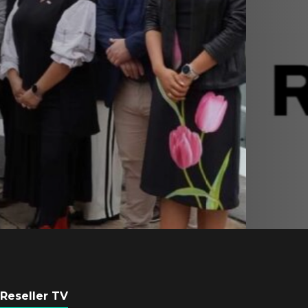
Equipo de Red Ha
Latam se consolid
Sinuhé Sánchez
POR
REDACCIÓN LATAM
4 AGOSTO, 2026
Reseller TV