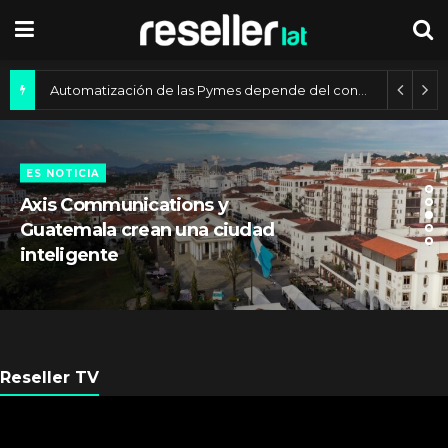
Automatización de las Pymes depende del conocimiento
3
ES NOTICIA
Axis Communications y
Guatemala crean una ciudad
inteligente
Reseller TV