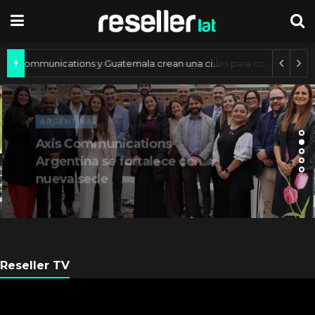
Axis Communications y Guatemala crean una ciudad inteligente
ARGENTINA
Axis Communications
Argentina se fortalece con
nueva sede
Reseller TV