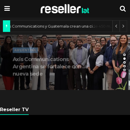
Axis Communications y Guatemala crean una ciudad inteligente
ARGENTINA
Axis Communications
Argentina se fortalece con
nueva sede
Reseller TV