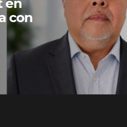
t en
a con