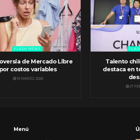
FLASH NEWS
FLAS
oversia de Mercado Libre
Talento chi
por costos variables
destaca en t
des
10 MARZO, 2026
27 FE
Menú
Ú