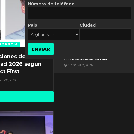
Número de teléfono
Pais
Ciudad
ES NOTICIA
Axis Communications y
Guatemala crean una
NDENCIA
ENVIAR
ciudad inteligente
ciones de
POR
REDACCIÓN LATAM
dad 2026 según
3 AGOSTO, 2026
ct First
NERO, 2026