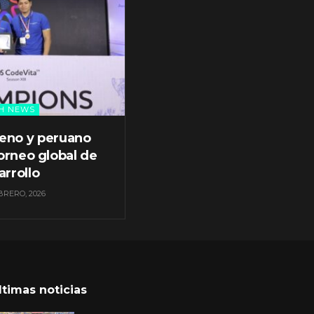
H NEWS
leno y peruano
orneo global de
arrollo
BRERO, 2026
ltimas noticias