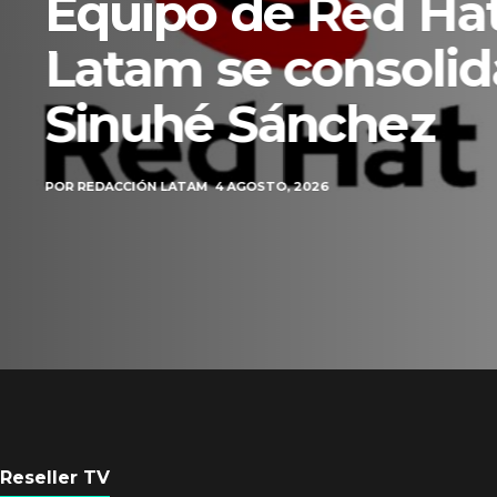
Equipo de Red Ha
Latam se consolid
Sinuhé Sánchez
POR
REDACCIÓN LATAM
4 AGOSTO, 2026
Reseller TV