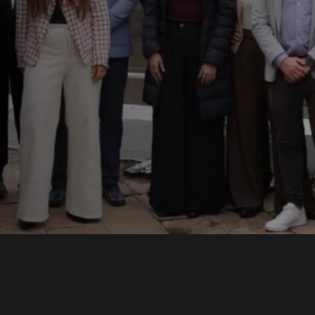
ons
lece