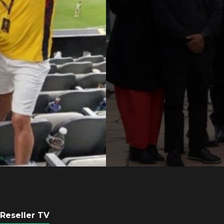
Axis Communicati
Argentina se forta
con nueva sede
POR
REDACCIÓN LATAM
6 AGOSTO, 2026
Reseller TV