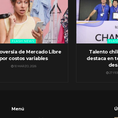
FLASH NEWS
FLAS
oversia de Mercado Libre
Talento chi
por costos variables
destaca en t
des
10 MARZO, 2026
27 FE
Menú
Ú