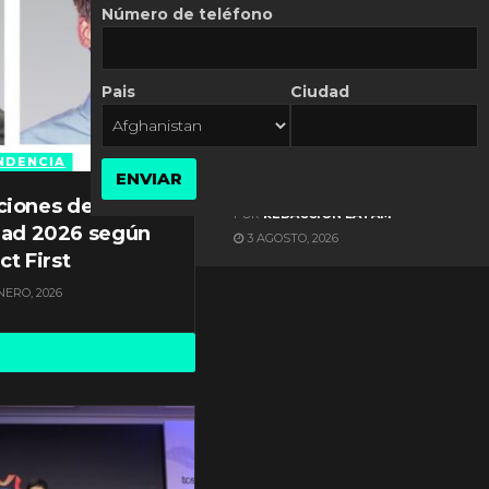
Número de teléfono
Pais
Ciudad
ES NOTICIA
Axis Communications y
Guatemala crean una
NDENCIA
ENVIAR
ciudad inteligente
ciones de
POR
REDACCIÓN LATAM
dad 2026 según
3 AGOSTO, 2026
ct First
NERO, 2026