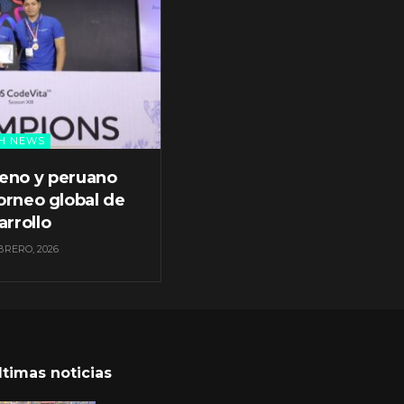
H NEWS
leno y peruano
orneo global de
arrollo
BRERO, 2026
ltimas noticias