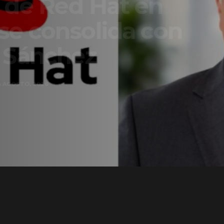
t en
a con