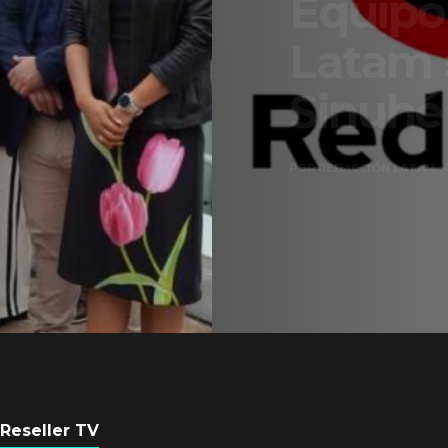
Equipo de Red Ha
Latam se consolid
Sinuhé Sánchez
POR
REDACCIÓN LATAM
4 AGOSTO, 2026
Reseller TV