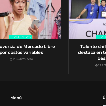
FLASH NEWS
FLAS
oversia de Mercado Libre
Talento chi
por costos variables
destaca en t
des
10 MARZO, 2026
27 FE
Menú
Ú