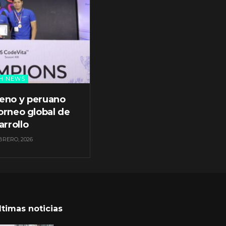
H NEWS
leno y peruano
orneo global de
arrollo
BRERO, 2026
ltimas noticias