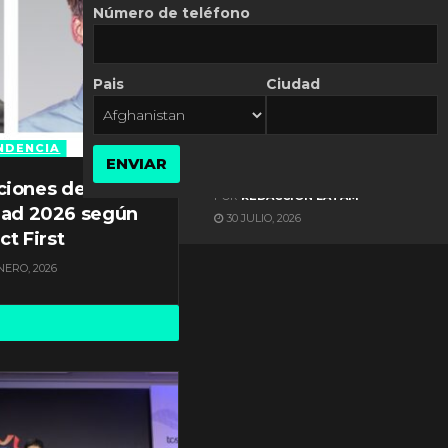
Número de teléfono
Pais
Ciudad
ES NOTICIA
Automatización de las
Pymes depende del
NDENCIA
ENVIAR
conocimiento
ciones de
POR
REDACCIÓN LATAM
dad 2026 según
30 JULIO, 2026
ct First
NERO, 2026