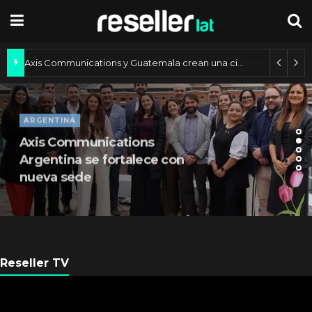
Axis Communications y Guatemala crean una ciudad inteligente
ARGENTINA
Axis Communications
Argentina se fortalece con
nueva sede
Reseller TV