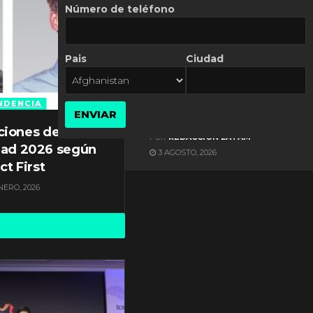
Número de teléfono
Pais
Ciudad
ES NOTICIA
Axis Communications y
Guatemala crean una
NDENCIA
ENVIAR
ciudad inteligente
ciones de
POR
REDACCIÓN LATAM
dad 2026 según
3 AGOSTO, 2026
ct First
NERO, 2026