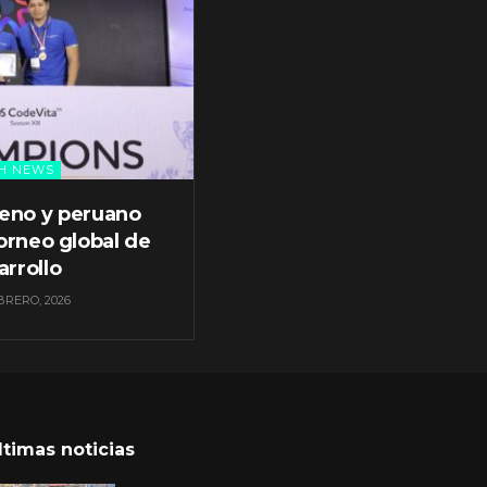
H NEWS
leno y peruano
orneo global de
arrollo
BRERO, 2026
ltimas noticias