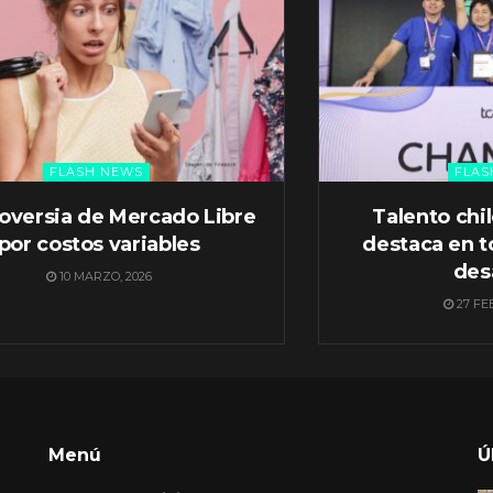
FLASH NEWS
FLAS
oversia de Mercado Libre
Talento chi
por costos variables
destaca en t
des
10 MARZO, 2026
27 FE
Menú
Ú