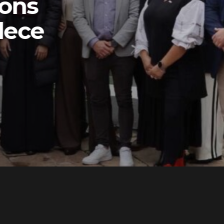
ons
lece