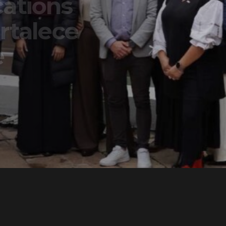
ons
lece