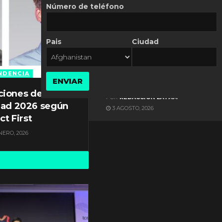
Número de teléfono
Pais
Ciudad
ES NOTICIA
Axis Communications y
Guatemala crean una
NDENCIA
ENVIAR
ciudad inteligente
ciones de
POR
REDACCIÓN LATAM
dad 2026 según
3 AGOSTO, 2026
ct First
NERO, 2026