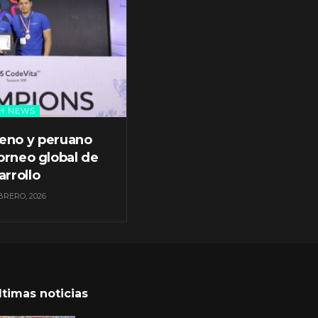
H NEWS
leno y peruano
orneo global de
arrollo
BRERO, 2026
ltimas noticias