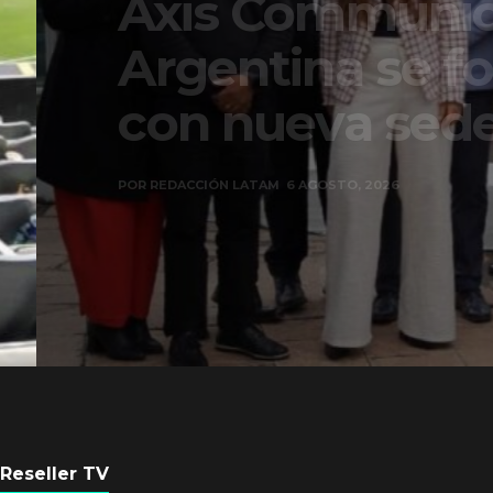
Axis Communicati
Argentina se forta
con nueva sede
POR
REDACCIÓN LATAM
6 AGOSTO, 2026
Reseller TV