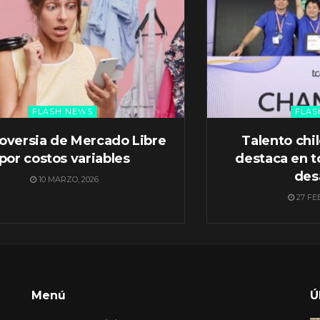
FLASH NEWS
FLAS
oversia de Mercado Libre
Talento chi
por costos variables
destaca en t
des
10 MARZO, 2026
27 FE
Menú
Ú