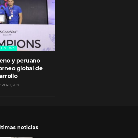
H NEWS
leno y peruano
orneo global de
arrollo
BRERO, 2026
ltimas noticias