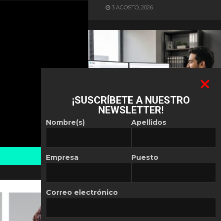
3 AGOSTO, 2026
¡SUSCRÍBETE A NUESTRO
NEWSLETTER!
ES NOTICIA
Nombre(s)
Apellidos
Automatización de las
Pymes depende del
conocimiento
Empresa
Puesto
POR
REDACCIÓN LATAM
30 JULIO, 2026
Correo electrónico