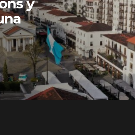
ons y
una