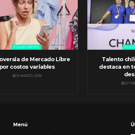
FLASH NEWS
FLAS
oversia de Mercado Libre
Talento chi
por costos variables
destaca en t
des
10 MARZO, 2026
27 FE
Menú
Ú