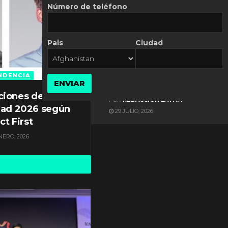
Número de teléfono
Pais
Ciudad
ES NOTICIA
Gestión documental en
Latinoamérica enfrenta
NDENCIA
ENVIAR
diversos desafíos
ciones de
POR
REDACCIÓN LATAM
dad 2026 según
29 JULIO, 2026
ct First
NERO, 2026