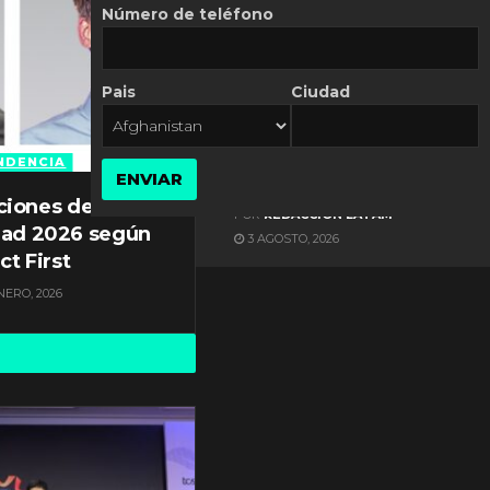
Número de teléfono
Pais
Ciudad
ES NOTICIA
Axis Communications y
Guatemala crean una
NDENCIA
ENVIAR
ciudad inteligente
ciones de
POR
REDACCIÓN LATAM
dad 2026 según
3 AGOSTO, 2026
ct First
NERO, 2026