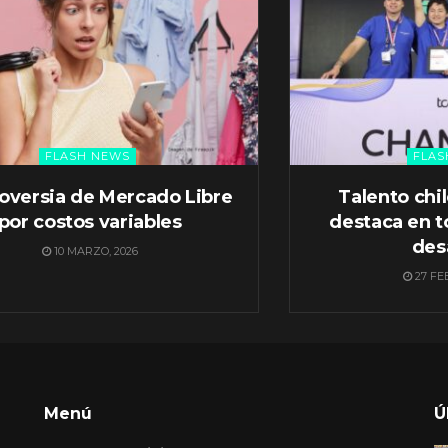
FLASH NEWS
FLAS
oversia de Mercado Libre
Talento chi
por costos variables
destaca en t
des
10 MARZO, 2026
27 FE
Menú
Ú