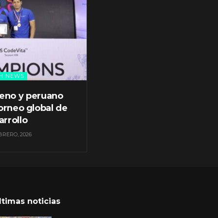
H NEWS
leno y peruano
orneo global de
arrollo
BRERO, 2026
ltimas noticias