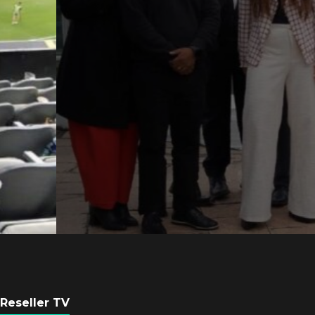
Axis Communicati
Argentina se forta
con nueva sede
POR
REDACCIÓN LATAM
6 AGOSTO, 2026
Reseller TV