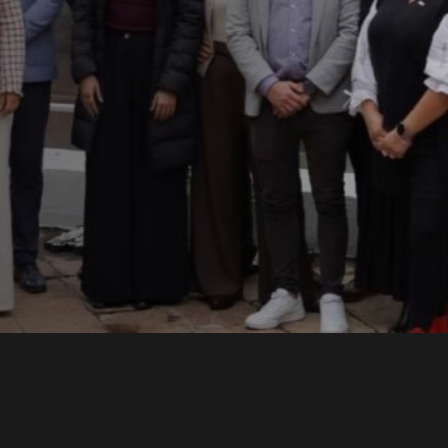
ons
lece