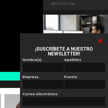
3 AGOSTO, 2026
¡SUSCRÍBETE A NUESTRO
NEWSLETTER!
ES NOTICIA
Nombre(s)
Apellidos
Automatización de las
Pymes depende del
conocimiento
Empresa
Puesto
POR
REDACCIÓN LATAM
30 JULIO, 2026
Correo electrónico