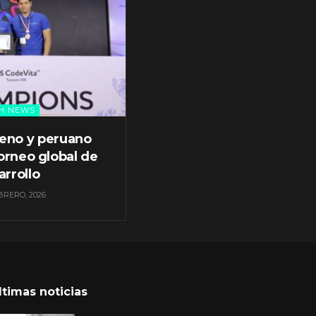
H NEWS
leno y peruano
orneo global de
arrollo
BRERO, 2026
ltimas noticias