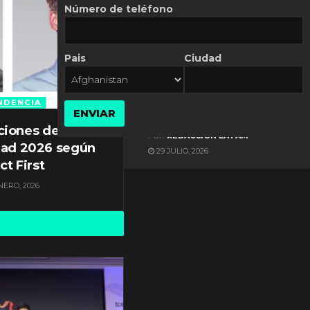
Número de teléfono
Pais
Ciudad
ES NOTICIA
Gestión documental en
Latinoamérica enfrenta
NDENCIA
ENVIAR
diversos desafíos
ciones de
POR
REDACCIÓN LATAM
dad 2026 según
29 JULIO, 2026
ct First
NERO, 2026