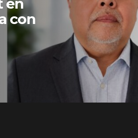
ons y
una