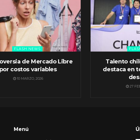
FLASH NEWS
FLAS
oversia de Mercado Libre
Talento chi
por costos variables
destaca en t
des
10 MARZO, 2026
27 FE
Menú
Ú