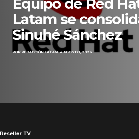
Axis Communicati
Guatemala crean 
ciudad inteligente
POR
REDACCIÓN LATAM
3 AGOSTO, 2026
Reseller TV