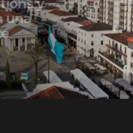
ons y
una