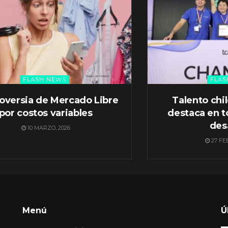
FLASH NEWS
FLAS
oversia de Mercado Libre
Talento chi
por costos variables
destaca en t
des
10 MARZO, 2026
27 FE
Menú
Ú