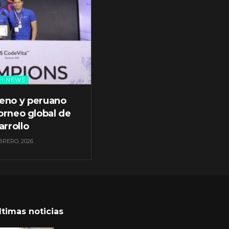
H NEWS
leno y peruano
orneo global de
arrollo
BRERO, 2026
ltimas noticias