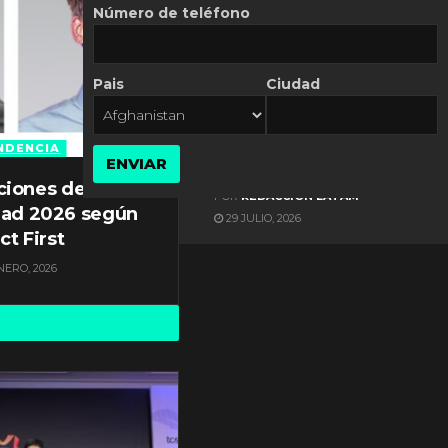
Número de teléfono
Pais
Ciudad
ES NOTICIA
Gestión documental en
Latinoamérica enfrenta
NDENCIA
ENVIAR
diversos desafíos
ciones de
POR
REDACCIÓN LATAM
dad 2026 según
29 JULIO, 2026
ct First
NERO, 2026