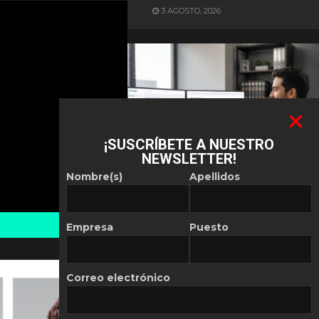
3 AGOSTO, 2026
¡SUSCRÍBETE A NUESTRO
NEWSLETTER!
ES NOTICIA
Nombre(s)
Apellidos
Automatización de las
Pymes depende del
conocimiento
Empresa
Puesto
POR
REDACCIÓN LATAM
30 JULIO, 2026
Correo electrónico