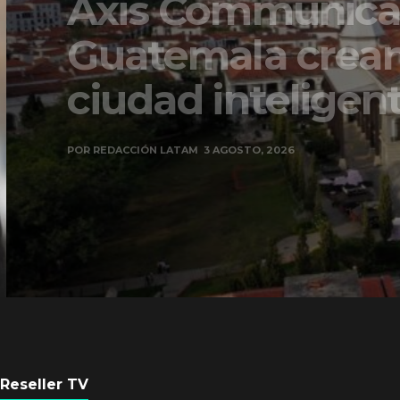
Axis Communicati
Guatemala crean 
ciudad inteligente
POR
REDACCIÓN LATAM
3 AGOSTO, 2026
Reseller TV