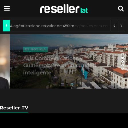
Mercado de IA agéntica tiene un valor de 450 mil millones de dólares
ES NOTICIA
Axis Communications y
Guatemala crean una ciudad
inteligente
Reseller TV