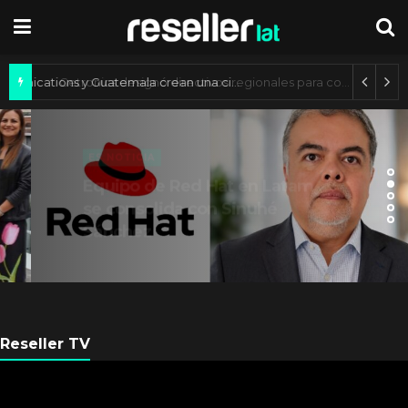
Axis Communications y Guatemala crean una ciudad inteligente
ES NOTICIA
Equipo de Red Hat en Latam
se consolida con Sinuhé
Sánchez
Reseller TV