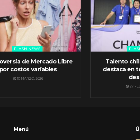
FLASH NEWS
FLAS
oversia de Mercado Libre
Talento chi
por costos variables
destaca en t
des
10 MARZO, 2026
27 FE
Menú
Ú