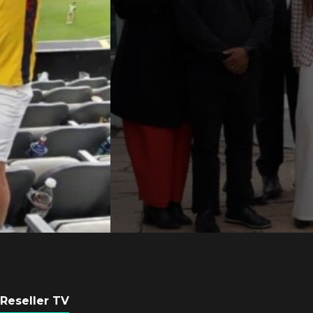
Axis Communicati
Argentina se forta
con nueva sede
POR
REDACCIÓN LATAM
6 AGOSTO, 2026
Reseller TV