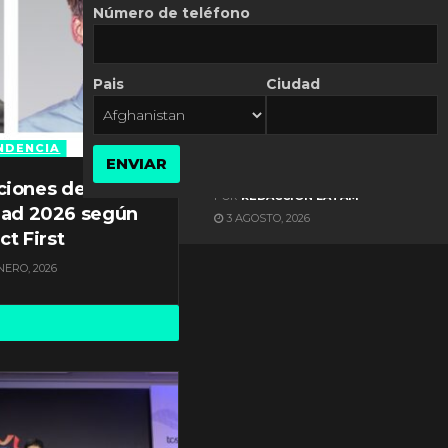
Número de teléfono
Pais
Ciudad
ES NOTICIA
Axis Communications y
Guatemala crean una
NDENCIA
ENVIAR
ciudad inteligente
ciones de
POR
REDACCIÓN LATAM
dad 2026 según
3 AGOSTO, 2026
ct First
NERO, 2026