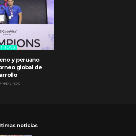
H NEWS
leno y peruano
orneo global de
arrollo
BRERO, 2026
ltimas noticias