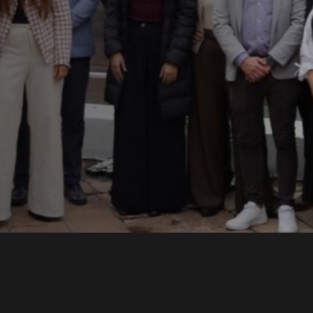
ons
lece