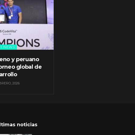
H NEWS
leno y peruano
orneo global de
arrollo
BRERO, 2026
ltimas noticias