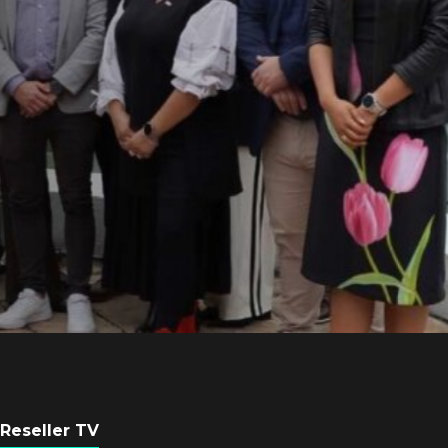
Equipo de Red Ha
Latam se consolid
Sinuhé Sánchez
POR
REDACCIÓN LATAM
4 AGOSTO, 2026
Reseller TV