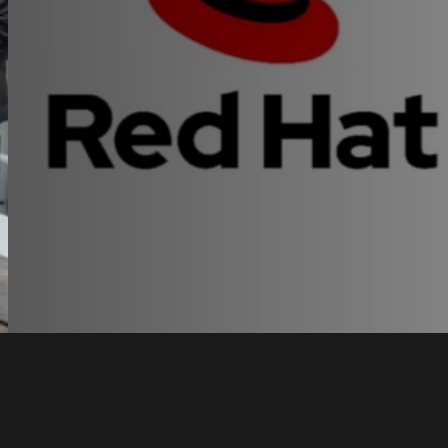
t en
a con