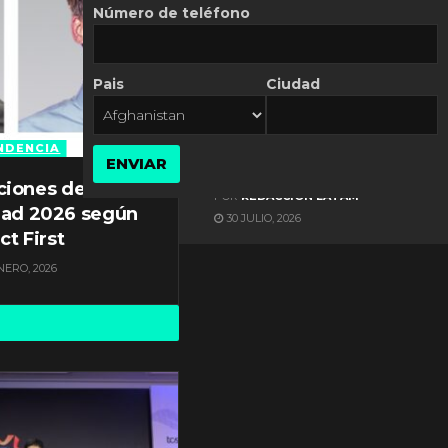
Número de teléfono
Pais
Ciudad
ES NOTICIA
Automatización de las
Pymes depende del
NDENCIA
ENVIAR
conocimiento
ciones de
POR
REDACCIÓN LATAM
dad 2026 según
30 JULIO, 2026
ct First
NERO, 2026