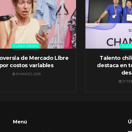
FLASH NEWS
FLAS
oversia de Mercado Libre
Talento chi
por costos variables
destaca en t
des
10 MARZO, 2026
27 FE
Menú
Ú