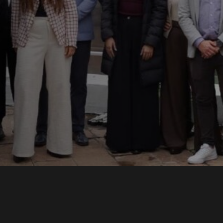
ons
lece