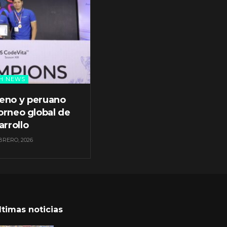
H NEWS
leno y peruano
orneo global de
arrollo
BRERO, 2026
ltimas noticias