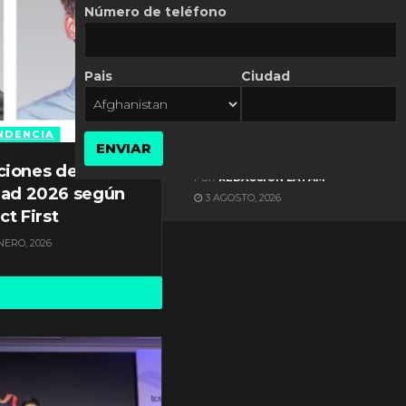
Número de teléfono
Pais
Ciudad
ES NOTICIA
Axis Communications y
Guatemala crean una
NDENCIA
ENVIAR
ciudad inteligente
ciones de
POR
REDACCIÓN LATAM
dad 2026 según
3 AGOSTO, 2026
ct First
NERO, 2026