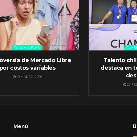
FLASH NEWS
FLAS
oversia de Mercado Libre
Talento chi
por costos variables
destaca en t
des
10 MARZO, 2026
27 FE
Menú
Ú