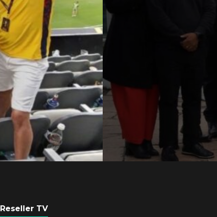
Axis Communicati
Argentina se forta
con nueva sede
POR
REDACCIÓN LATAM
6 AGOSTO, 2026
Reseller TV