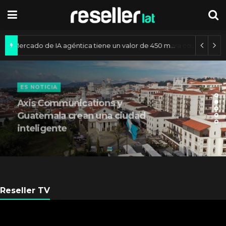
Mercado de IA agéntica tiene un valor de 450 mil millones de dólares
ES NOTICIA
Axis Communications y
Guatemala crean una ciudad
inteligente
Reseller TV