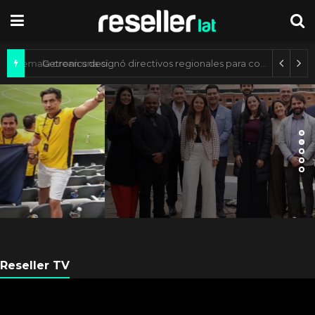
Axis Communications y Guatemala crean una ciudad inteligente
ARGENTINA
Axis Communications
Argentina se fortalece con
nueva sede
Reseller TV