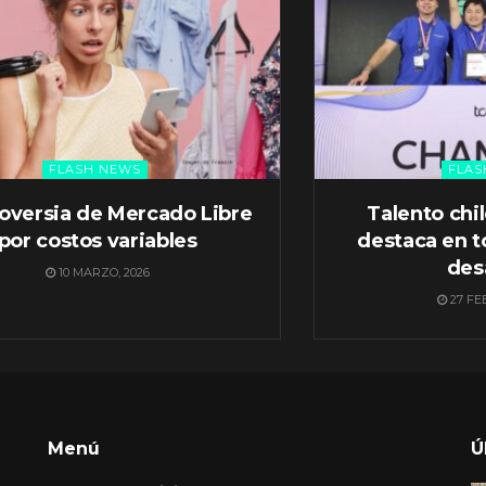
FLASH NEWS
FLAS
oversia de Mercado Libre
Talento chi
por costos variables
destaca en t
des
10 MARZO, 2026
27 FE
Menú
Ú