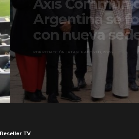
Axis Communicati
Argentina se forta
con nueva sede
POR
REDACCIÓN LATAM
6 AGOSTO, 2026
Reseller TV