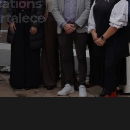
ons
lece