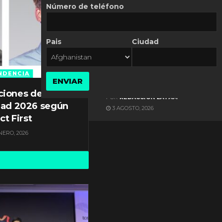
Número de teléfono
Pais
Ciudad
ES NOTICIA
Axis Communications y
Guatemala crean una
NDENCIA
ENVIAR
ciudad inteligente
ciones de
POR
REDACCIÓN LATAM
dad 2026 según
3 AGOSTO, 2026
ct First
NERO, 2026