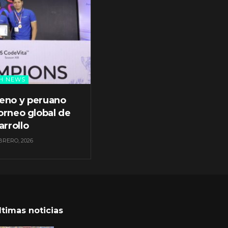
H NEWS
leno y peruano
orneo global de
arrollo
BRERO, 2026
ltimas noticias