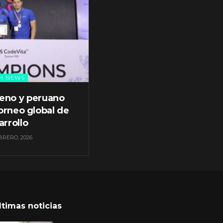
H NEWS
leno y peruano
orneo global de
arrollo
BRERO, 2026
ltimas noticias