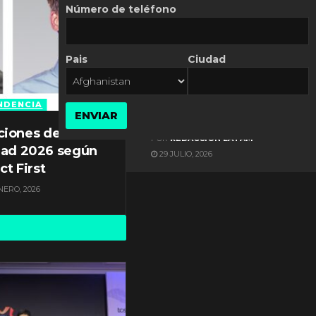
Número de teléfono
Pais
Ciudad
ES NOTICIA
Gestión documental en
Latinoamérica enfrenta
NDENCIA
ENVIAR
diversos desafíos
ciones de
POR
REDACCIÓN LATAM
dad 2026 según
29 JULIO, 2026
ct First
NERO, 2026