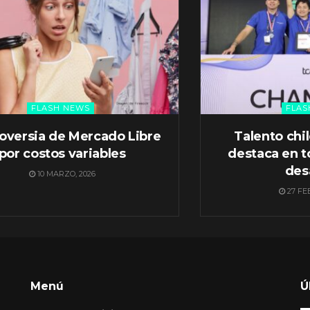
FLASH NEWS
FLAS
oversia de Mercado Libre
Talento chi
por costos variables
destaca en t
des
10 MARZO, 2026
27 FE
Menú
Ú