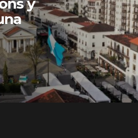
ons y
una