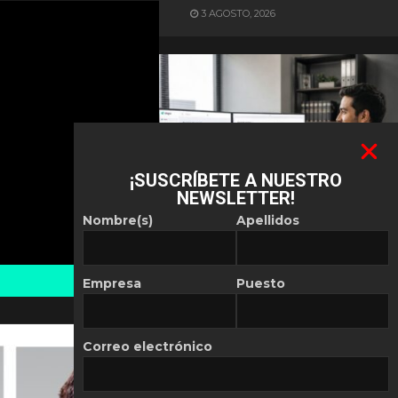
3 AGOSTO, 2026
¡SUSCRÍBETE A NUESTRO
NEWSLETTER!
ES NOTICIA
Nombre(s)
Apellidos
Automatización de las
Pymes depende del
conocimiento
Empresa
Puesto
POR
REDACCIÓN LATAM
30 JULIO, 2026
Correo electrónico