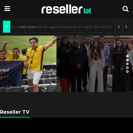
Axis Communications y Guatemala crean una ciudad inteligente
ARGENTINA
Axis Communications
Argentina se fortalece con
nueva sede
Reseller TV