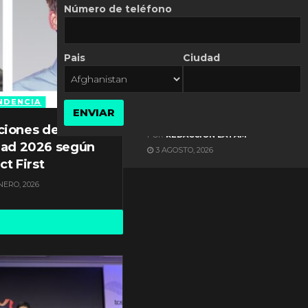
Número de teléfono
Pais
Ciudad
ES NOTICIA
Axis Communications y
Guatemala crean una
NDENCIA
ENVIAR
ciudad inteligente
ciones de
POR
REDACCIÓN LATAM
dad 2026 según
3 AGOSTO, 2026
ct First
NERO, 2026