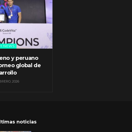
H NEWS
leno y peruano
orneo global de
arrollo
BRERO, 2026
ltimas noticias