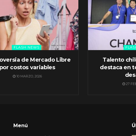
FLASH NEWS
FLAS
oversia de Mercado Libre
Talento chi
por costos variables
destaca en t
des
10 MARZO, 2026
27 FE
Menú
Ú