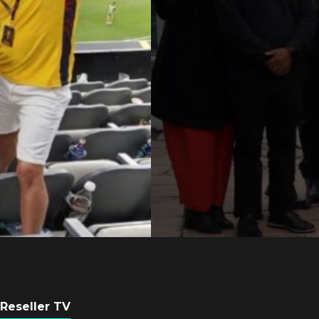
Axis Communicati
Argentina se forta
con nueva sede
POR
REDACCIÓN LATAM
6 AGOSTO, 2026
Reseller TV