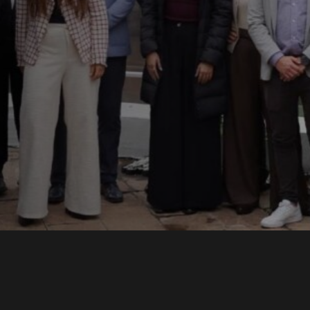
ons
lece