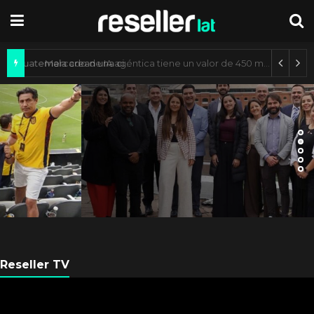
Axis Communications y Guatemala crean una ciudad inteligente
ARGENTINA
Axis Communications
Argentina se fortalece con
nueva sede
Reseller TV