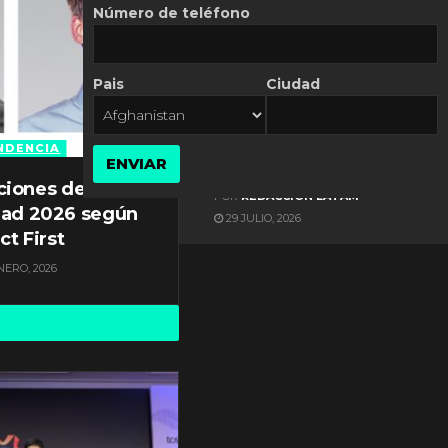
Número de teléfono
Pais
Ciudad
ES NOTICIA
Gestión documental en
Latinoamérica enfrenta
NDENCIA
ENVIAR
diversos desafíos
ciones de
POR
REDACCIÓN LATAM
dad 2026 según
29 JULIO, 2026
ct First
NERO, 2026