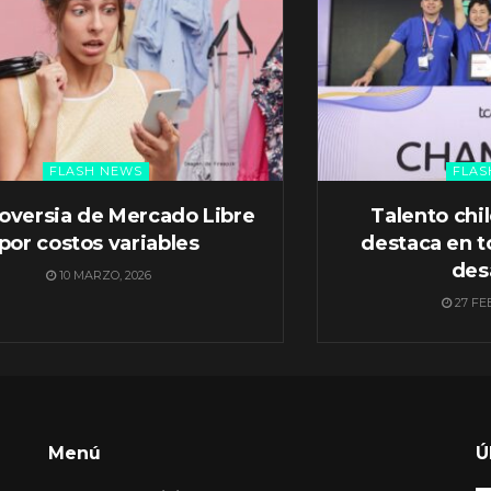
FLASH NEWS
FLAS
oversia de Mercado Libre
Talento chi
por costos variables
destaca en t
des
10 MARZO, 2026
27 FE
Menú
Ú