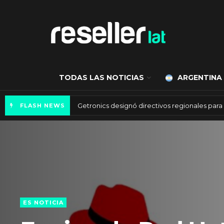
TODAS LAS NOTICIAS
ARGENTINA
a tiene un valor de 450 mil millones de dólares
Getronics designó directivos regionales par
FLASH NEWS
8 agosto, 2025