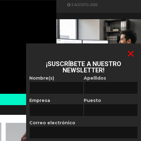
3 AGOSTO, 2026
¡SUSCRÍBETE A NUESTRO
NEWSLETTER!
ES NOTICIA
Nombre(s)
Apellidos
Automatización de las
Pymes depende del
conocimiento
Empresa
Puesto
POR
REDACCIÓN LATAM
30 JULIO, 2026
Correo electrónico