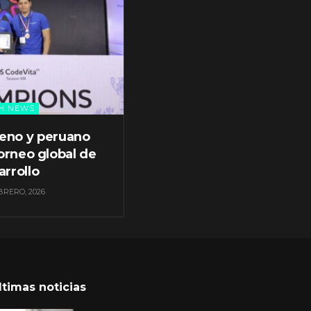
H NEWS
leno y peruano
orneo global de
arrollo
BRERO, 2026
ltimas noticias