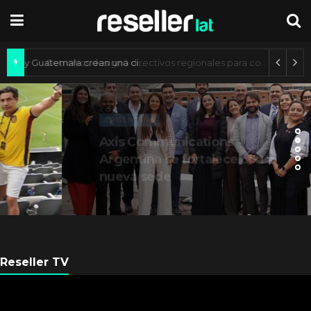
Axis Communications y Guatemala crean una ciudad inteligente
ARGENTINA
Axis Communications
Argentina se fortalece con
nueva sede
Reseller TV