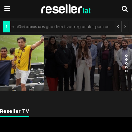
Axis Communications y Guatemala crean una ciudad inteligente
ARGENTINA
Axis Communications
Argentina se fortalece con
nueva sede
Reseller TV