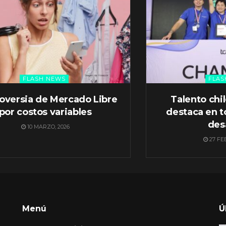
FLASH NEWS
FLAS
oversia de Mercado Libre
Talento chi
por costos variables
destaca en t
des
10 MARZO, 2026
27 FE
Menú
Ú