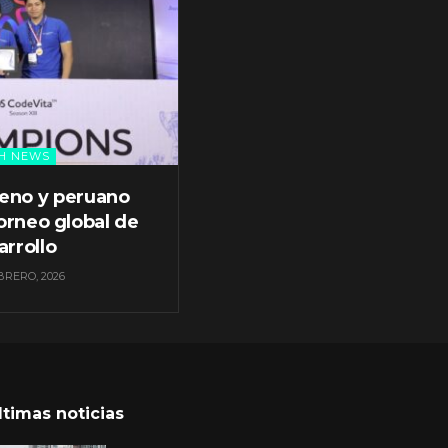
H NEWS
leno y peruano
orneo global de
arrollo
BRERO, 2026
ltimas noticias