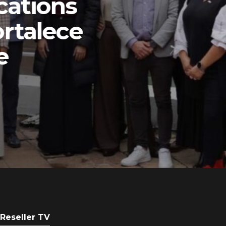
Equipo de Red Ha
Latam se consolid
Sinuhé Sánchez
POR
REDACCIÓN LATAM
4 AGOSTO, 2026
Reseller TV