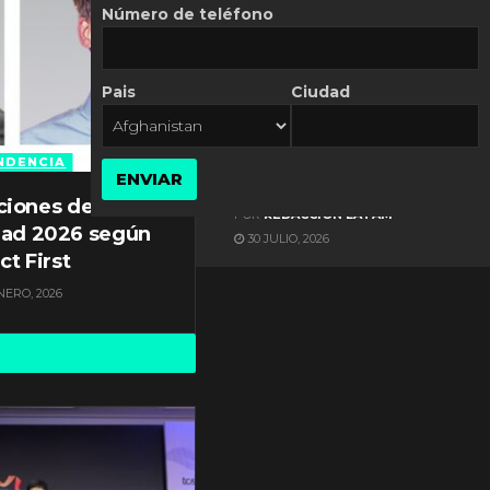
Número de teléfono
Pais
Ciudad
ES NOTICIA
Automatización de las
Pymes depende del
NDENCIA
ENVIAR
conocimiento
ciones de
POR
REDACCIÓN LATAM
dad 2026 según
30 JULIO, 2026
ct First
NERO, 2026