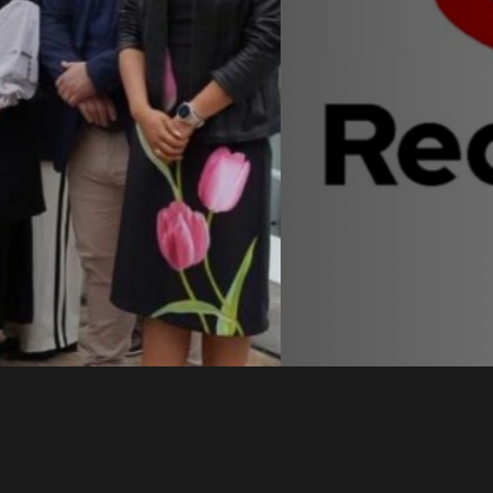
t en
a con