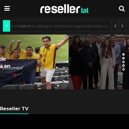
Axis Communications y Guatemala crean una ciudad inteligente
ARGENTINA
Axis Communications
Argentina se fortalece con
nueva sede
Reseller TV