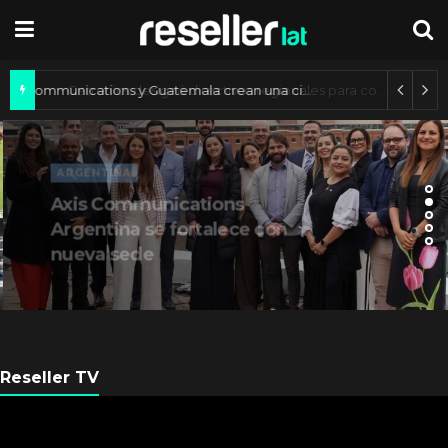
Axis Communications y Guatemala crean una ciudad inteligente
ARGENTINA
Axis Communications
Argentina se fortalece con
nueva sede
Reseller TV